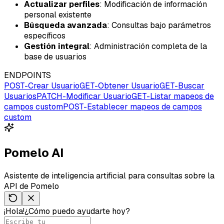
Actualizar perfiles
: Modificación de información
personal existente
Búsqueda avanzada
: Consultas bajo parámetros
específicos
Gestión integral
: Administración completa de la
base de usuarios
ENDPOINTS
POST
-
Crear Usuario
GET
-
Obtener Usuario
GET
-
Buscar
Usuarios
PATCH
-
Modificar Usuario
GET
-
Listar mapeos de
campos custom
POST
-
Establecer mapeos de campos
custom
Pomelo AI
Asistente de inteligencia artificial para consultas sobre la
API de Pomelo
¡Hola!
¿Cómo puedo ayudarte hoy?