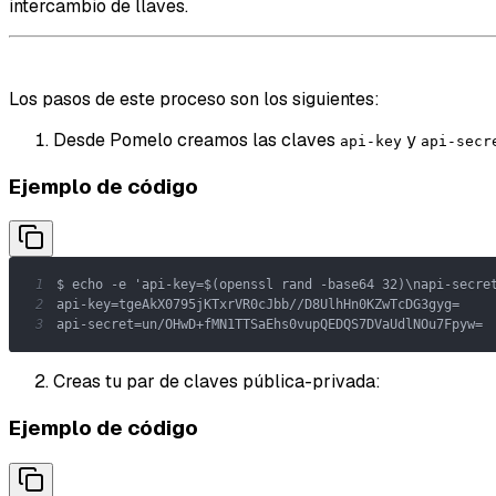
intercambio de llaves.
Los pasos de este proceso son los siguientes:
Desde Pomelo creamos las claves
y
api-key
api-secr
Ejemplo de código
1
2
3
api-secret=un/OHwD+fMN1TTSaEhs0vupQEDQS7DVaUdlNOu7Fpyw=
Creas tu par de claves pública-privada:
Ejemplo de código