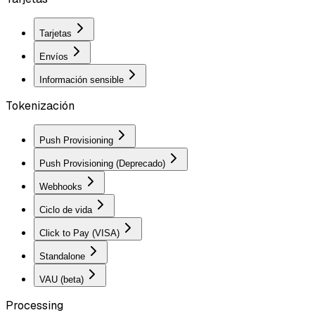
Tarjetas
Envíos
Información sensible
Tokenización
Push Provisioning
Push Provisioning (Deprecado)
Webhooks
Ciclo de vida
Click to Pay (VISA)
Standalone
VAU (beta)
Processing