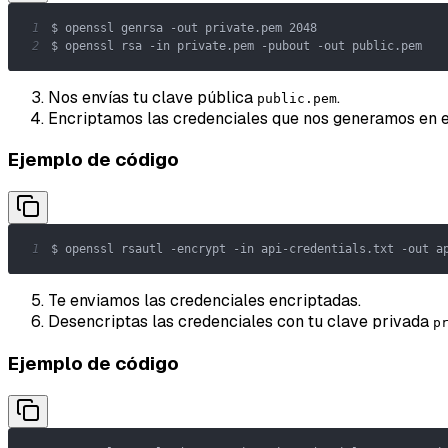
1
2
$ openssl rsa -in private.pem -pubout -out public.pem
Nos envías tu clave pública
.
public.pem
Encriptamos las credenciales que nos generamos en el
Ejemplo de código
1
$ openssl rsautl -encrypt -in api-credentials.txt -out a
Te enviamos las credenciales encriptadas.
Desencriptas las credenciales con tu clave privada
p
Ejemplo de código