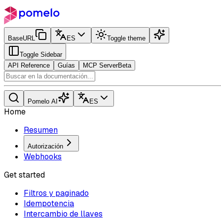
BaseURL
ES
Toggle theme
Toggle Sidebar
API Reference
Guías
MCP Server
Beta
Pomelo AI
ES
Home
Resumen
Autorización
Webhooks
Get started
Filtros y paginado
Idempotencia
Intercambio de llaves