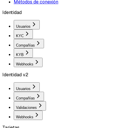
Métodos de conexión
Identidad
Usuarios
KYC
Compañías
KYB
Webhooks
Identidad v2
Usuarios
Compañías
Validaciones
Webhooks
Tarjetas