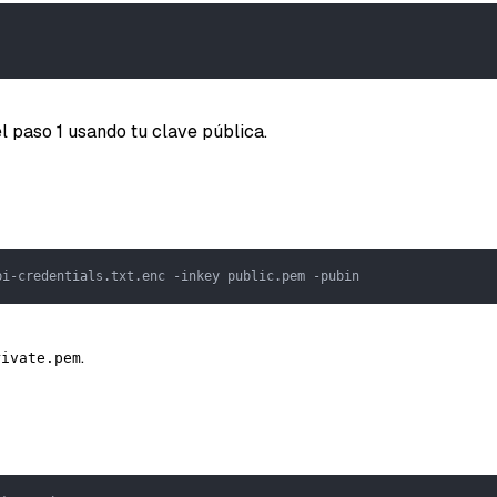
 paso 1 usando tu clave pública.
pi-credentials.txt.enc -inkey public.pem -pubin
.
rivate.pem