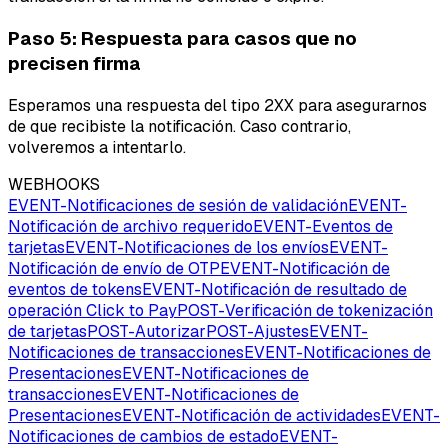
Paso 5: Respuesta para casos que no
precisen firma
Esperamos una respuesta del tipo 2XX para asegurarnos
de que recibiste la notificación. Caso contrario,
volveremos a intentarlo.
WEBHOOKS
EVENT
-
Notificaciones de sesión de validación
EVENT
-
Notificación de archivo requerido
EVENT
-
Eventos de
tarjetas
EVENT
-
Notificaciones de los envíos
EVENT
-
Notificación de envío de OTP
EVENT
-
Notificación de
eventos de tokens
EVENT
-
Notificación de resultado de
operación Click to Pay
POST
-
Verificación de tokenización
de tarjetas
POST
-
Autorizar
POST
-
Ajustes
EVENT
-
Notificaciones de transacciones
EVENT
-
Notificaciones de
Presentaciones
EVENT
-
Notificaciones de
transacciones
EVENT
-
Notificaciones de
Presentaciones
EVENT
-
Notificación de actividades
EVENT
-
Notificaciones de cambios de estado
EVENT
-