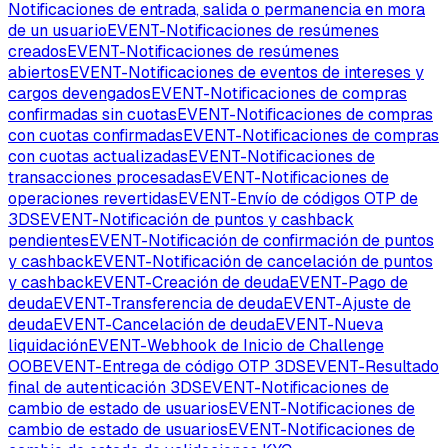
Notificaciones de entrada, salida o permanencia en mora
de un usuario
EVENT
-
Notificaciones de resúmenes
creados
EVENT
-
Notificaciones de resúmenes
abiertos
EVENT
-
Notificaciones de eventos de intereses y
cargos devengados
EVENT
-
Notificaciones de compras
confirmadas sin cuotas
EVENT
-
Notificaciones de compras
con cuotas confirmadas
EVENT
-
Notificaciones de compras
con cuotas actualizadas
EVENT
-
Notificaciones de
transacciones procesadas
EVENT
-
Notificaciones de
operaciones revertidas
EVENT
-
Envío de códigos OTP de
3DS
EVENT
-
Notificación de puntos y cashback
pendientes
EVENT
-
Notificación de confirmación de puntos
y cashback
EVENT
-
Notificación de cancelación de puntos
y cashback
EVENT
-
Creación de deuda
EVENT
-
Pago de
deuda
EVENT
-
Transferencia de deuda
EVENT
-
Ajuste de
deuda
EVENT
-
Cancelación de deuda
EVENT
-
Nueva
liquidación
EVENT
-
Webhook de Inicio de Challenge
OOB
EVENT
-
Entrega de código OTP 3DS
EVENT
-
Resultado
final de autenticación 3DS
EVENT
-
Notificaciones de
cambio de estado de usuarios
EVENT
-
Notificaciones de
cambio de estado de usuarios
EVENT
-
Notificaciones de