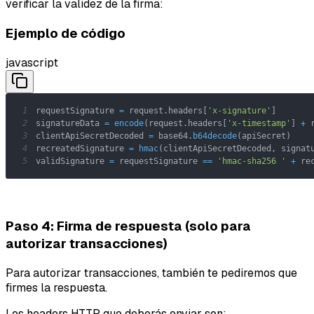
verificar la validez de la firma:
Ejemplo de código
javascript
1
requestSignature 
=
 request
.
headers
[
'x-signature'
]
2
signatureData 
=
encode
(
request
.
headers
[
'x-timestamp'
]
+
 
3
clientApiSecretDecoded 
=
 base64
.
b64decode
(
apiSecret
)
4
recreatedSignature 
=
hmac
(
clientApiSecretDecoded
,
 signat
5
validSignature 
=
 requestSignature 
==
'hmac-sha256 '
+
 re
Paso 4: Firma de respuesta (solo para
autorizar transacciones)
Para autorizar transacciones, también te pediremos que
firmes la respuesta.
Los headers HTTP que deberás enviar son: