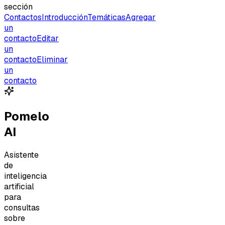
sección
Contactos
Introducción
Temáticas
Agregar
un
contacto
Editar
un
contacto
Eliminar
un
contacto
Pomelo
AI
Asistente
de
inteligencia
artificial
para
consultas
sobre