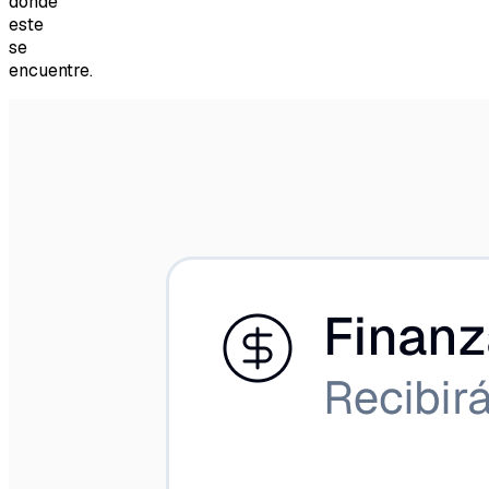
donde
este
se
encuentre.