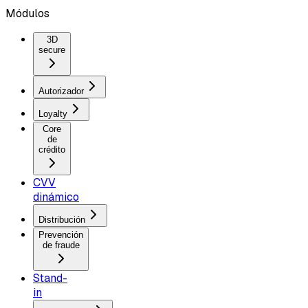
Módulos
3D
secure
Autorizador
Loyalty
Core
de
crédito
CVV
dinámico
Distribución
Prevención
de fraude
Stand-
in