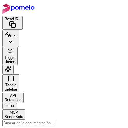
BaseURL
ES
Toggle
theme
Toggle
Sidebar
API
Reference
Guías
MCP
Server
Beta