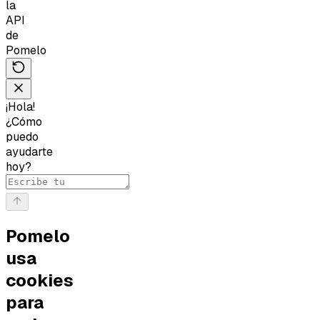
la
API
de
Pomelo
¡Hola!
¿Cómo
puedo
ayudarte
hoy?
Pomelo
usa
cookies
para