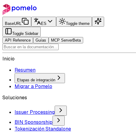
BaseURL
ES
Toggle theme
Toggle Sidebar
API Reference
Guías
MCP Server
Beta
Inicio
Resumen
Etapas de integración
Migrar a Pomelo
Soluciones
Issuer Processing
BIN Sponsorship
Tokenización Standalone