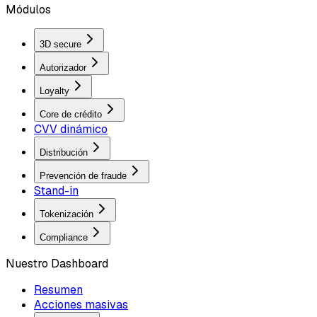
Módulos
3D secure
Autorizador
Loyalty
Core de crédito
CVV dinámico
Distribución
Prevención de fraude
Stand-in
Tokenización
Compliance
Nuestro Dashboard
Resumen
Acciones masivas